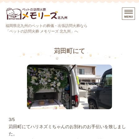
ペットの訪問火葬ならペットの訪
福岡県北九州のペットの葬儀・出張訪問火葬なら
「ペットの訪問火葬 メモリーズ 北九州」へ
ホーム
苅田町にて
プラン・料金
火葬までの流れ
ペット火葬車について
お問い合わせ・ご予約
3/5
苅田町にてハリネズミちゃんのお別れのお手伝いを致しまし
た。